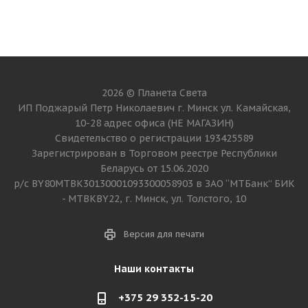
2026 © Планета Света
ИП Поджарый Петр Николаевич г. Минск ул. Камайская,
10-28 адрес офиса (НЕ МАГАЗИН)
Свидетельство о регистрации 193425589
Зарегистрирован в Торговом реестре Республики
Беларусь от 15.06.2020
р/с BY80MTBK30130001093300058903 в ЗАО “МТБанк” БИК
- MTBKBY22, г. Минск, ул. Толстого, 10
Версия для печати
Наши контакты
+375 29 352-15-20